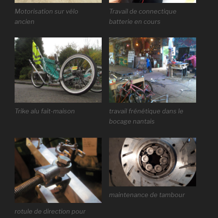
Motorisation sur vélo
Travail de connectique
ancien
batterie en cours
Trike alu fait-maison
travail frénétique dans le
bocage nantais
maintenance de tambour
rotule de direction pour