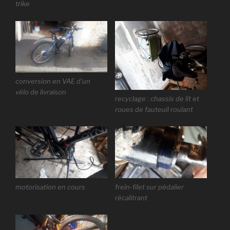
trike
conversion en VAE d’un
vélo de livraison
recyclage : chassis de lit et
roues de fauteuil roulant
motorisation en cours
frein-filet sur pédalier
récalitrant