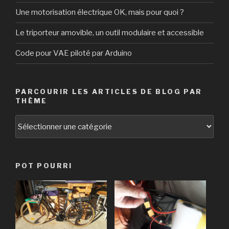
Une motorisation électrique OK, mais pour quoi ?
Le triporteur amovible, un outil modulaire et accessible
Code pour VAE piloté par Arduino
PARCOURIR LES ARTICLES DE BLOG PAR
THÈME
Parcourir
les
articles
de
POT POURRI
blog
par
thème